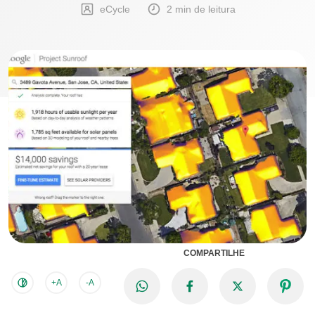
eCycle
2 min de leitura
COMPARTILHE
+A
-A