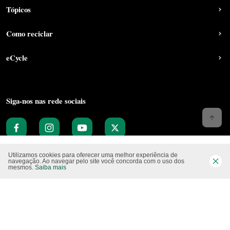
Tópicos
Como reciclar
eCycle
Siga-nos nas rede sociais
Utilizamos cookies para oferecer uma melhor experiência de
navegação. Ao navegar pelo site você concorda com o uso dos
mesmos.
Saiba mais
Website CO2 neutro