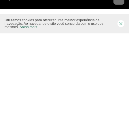
Utilizamos cookies para oferecer uma melhor experiência de
Siga-nos nas rede sociais
navegação. Ao navegar pelo site você concorda com o uso dos
mesmos.
Saiba mais
Website CO2 neutro
Modo claro