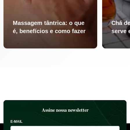
Massagem tântrica: o que
Chá de
é, benefícios e como fazer
serve 
Assine nossa newsletter
E-MAIL