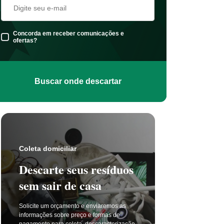
Concorda em receber comunicações e
ofertas?
Buscar onde descartar
Coleta s
Coleta domiciliar
Seu 
Descarte seus resíduos
não t
sem sair de casa
selet
Solicite um orçamento e enviaremos as
A coleta 
informações sobre preço e formas de
a cada di
pagamento para coleta, descaracterização