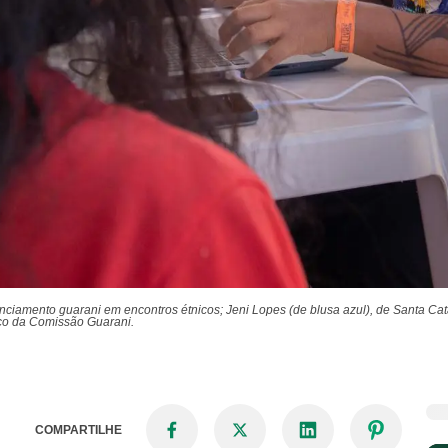
amento guarani em encontros étnicos; Jeni Lopes (de blusa azul), de Santa Catari
tico da Comissão Guarani.
COMPARTILHE