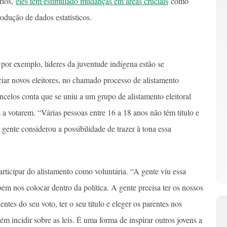
rios,
eles têm estimulado mudanças em áreas cruciais
como
produção de dados estatísticos.
por exemplo, líderes da juventude indígena estão se
iar novos eleitores, no chamado processo de alistamento
ncelos conta que se uniu a um grupo de alistamento eleitoral
a votarem. “Várias pessoas entre 16 a 18 anos não têm título e
gente considerou a possibilidade de trazer à tona essa
participar do alistamento como voluntária. “A gente viu essa
bém nos colocar dentro da política. A gente precisa ter os nossos
ntes do seu voto, ter o seu título e eleger os parentes nos
m incidir sobre as leis. É uma forma de inspirar outros jovens a