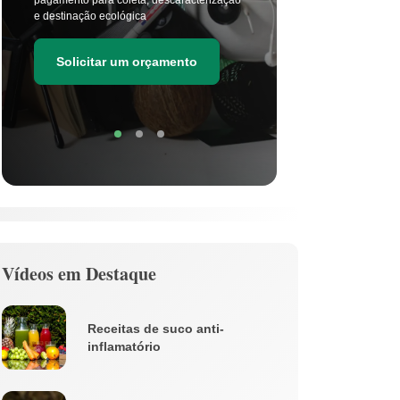
principal
e destinação ecológica
as estima
de resídu
Solicitar um orçamento
Soli
Vídeos em Destaque
Receitas de suco anti-
inflamatório