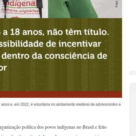
6 anos e, em 2022, é voluntária no alistamento eleitoral de adolescentes e
anização política dos povos indígenas no Brasil e feito