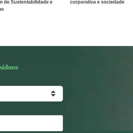
m de Sustentabilidade e
corporativa e sociedade
mo
síduos