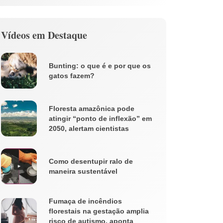
Vídeos em Destaque
Bunting: o que é e por que os
gatos fazem?
Floresta amazônica pode
atingir “ponto de inflexão” em
2050, alertam cientistas
Como desentupir ralo de
maneira sustentável
Fumaça de incêndios
florestais na gestação amplia
risco de autismo, aponta