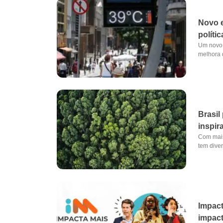
Novo e
políti
Um novo 
melhora d
Brasil
inspir
Com mais
tem diver
Impact
impact