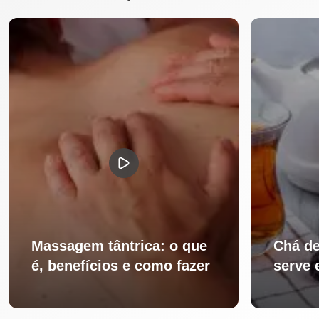
Massagem tântrica: o que
Chá de
é, benefícios e como fazer
serve 