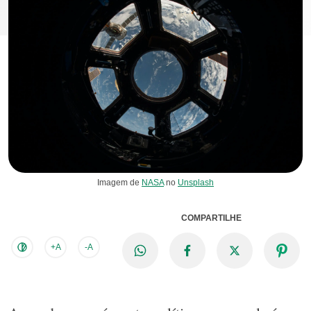
Imagem de
NASA
no
Unsplash
COMPARTILHE
+A
-A