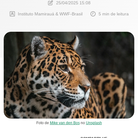
25/04/2025 15:08
Instituto Mamirauá & WWF-Brasil
5 min de leitura
Foto de
Mike van den Bos
no
Unsplash