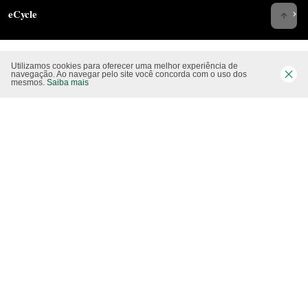
eCycle
Utilizamos cookies para oferecer uma melhor experiência de
Siga-nos nas rede sociais
navegação. Ao navegar pelo site você concorda com o uso dos
mesmos.
Saiba mais
Website CO2 neutro
Modo claro