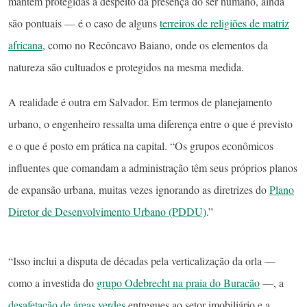
mantêm protegidas a despeito da presença do ser humano, ainda
são pontuais — é o caso de alguns
terreiros de religiões de matriz
africana
, como no Recôncavo Baiano, onde os elementos da
natureza são cultuados e protegidos na mesma medida.
A realidade é outra em Salvador. Em termos de planejamento
urbano, o engenheiro ressalta uma diferença entre o que é previsto
e o que é posto em prática na capital. “Os grupos econômicos
influentes que comandam a administração têm seus próprios planos
de expansão urbana, muitas vezes ignorando as diretrizes do
Plano
Diretor de Desenvolvimento Urbano (PDDU)
.”
“Isso inclui a disputa de décadas pela verticalização da orla —
como a investida do
grupo Odebrecht na praia do Buracão
—, a
desafetação de áreas verdes
entregues ao setor imobiliário e a