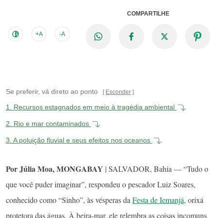
COMPARTILHE
+A
-A
Se preferir, vá direto ao ponto
Esconder
1.
Recursos estagnados em meio à tragédia ambiental
2.
Rio e mar contaminados
3.
A poluição fluvial e seus efeitos nos oceanos
Por Júlia Moa, MONGABAY
| SALVADOR, Bahia — “Tudo o
que você puder imaginar”, respondeu o pescador Luiz Soares,
conhecido como “Sinho”, às vésperas da
Festa de Iemanjá
, orixá
protetora das águas. À beira-mar, ele relembra as coisas incomuns