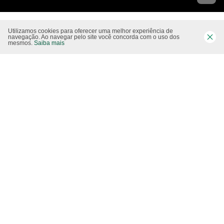
Utilizamos cookies para oferecer uma melhor experiência de
Siga-nos nas rede sociais
navegação. Ao navegar pelo site você concorda com o uso dos
mesmos.
Saiba mais
Website CO2 neutro
Modo claro