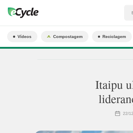
Vídeos
Compostagem
Reciclagem
Itaipu 
lidera
22/1