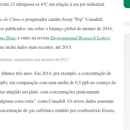
culo 21 ultrapassa os 4°C em relação à era pré-industrial.
io do Clima
o pesquisador catalão Josep “Pep” Canadell,
udos publicados: um sobre o balanço global de metano de 2016,
ems Data
; e outro na revista
Environmental Research Letters
,
ue inclui dados mais recentes, até 2015.
carbônico, comparadas aos cenários do IPCC
 últimos três anos. Em 2014, por exemplo, a concentração de
o (ppb), em comparação com uma média de 0,5 ppb no começo do
 ter atingido um platô, com concentrações praticamente
alguma coisa certa”, conta Canadell. Os novos dados assustam
concentração de gás carbônico emitido por combustíveis fósseis,