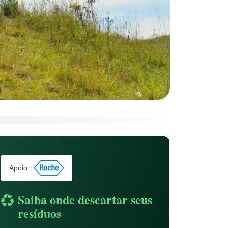
Apoio:
Saiba onde descartar seus
resíduos