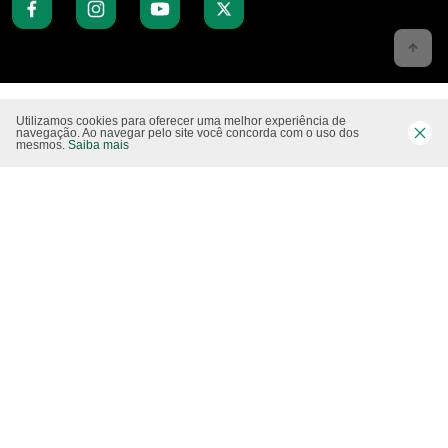
Website CO2 neutro
Utilizamos cookies para oferecer uma melhor experiência de
navegação. Ao navegar pelo site você concorda com o uso dos
mesmos.
Saiba mais
Modo claro
Epartners Empreendimentos Integrados Ltda Me.
11.754.258/0001‐08. Copyright 2010/2025 – Todos os direitos reservados.
Desenvolvido pela
Studio Visual