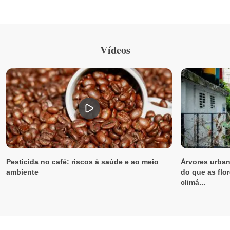
Vídeos
Pesticida no café: riscos à saúde e ao meio
Árvores urban
ambiente
do que as flor
climá...