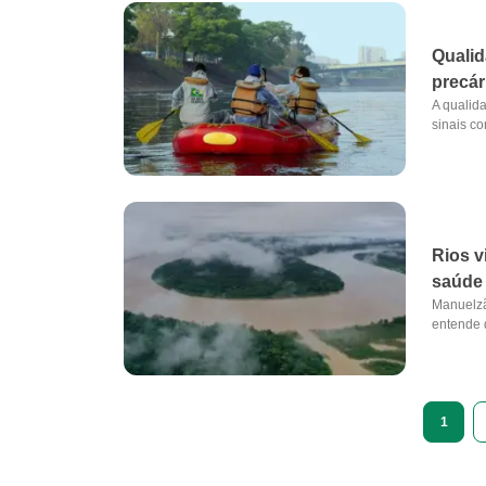
Qualid
precár
A qualida
sinais co
Rios v
saúde
Manuelzão
entende 
1