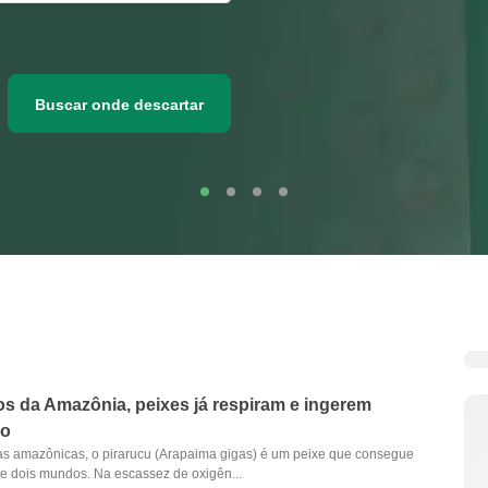
Buscar onde descartar
os da Amazônia, peixes já respiram e ingerem
co
s amazônicas, o pirarucu (Arapaima gigas) é um peixe que consegue
re dois mundos. Na escassez de oxigên...