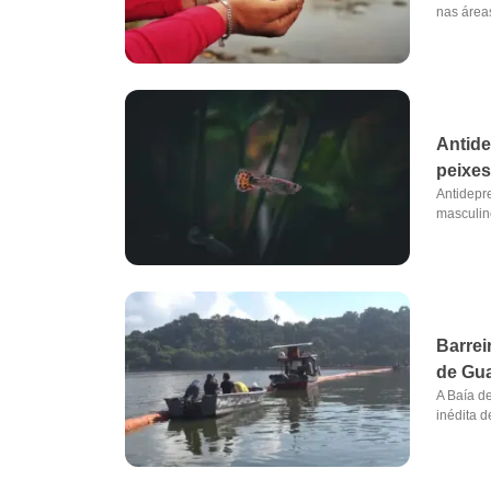
nas áreas
Antide
peixe
Antidepr
masculin
Barrei
de Gu
A Baía d
inédita d