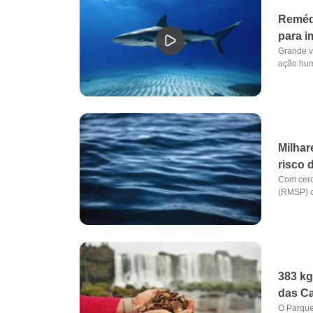
Remédi
para 
Grande v
ação hum
Milhar
risco 
Com cerc
(RMSP) c
383 kg
das Ca
O Parque