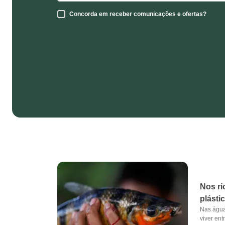
Concorda em receber comunicações e ofertas?
Nos ri
plásti
Nas água
viver ent