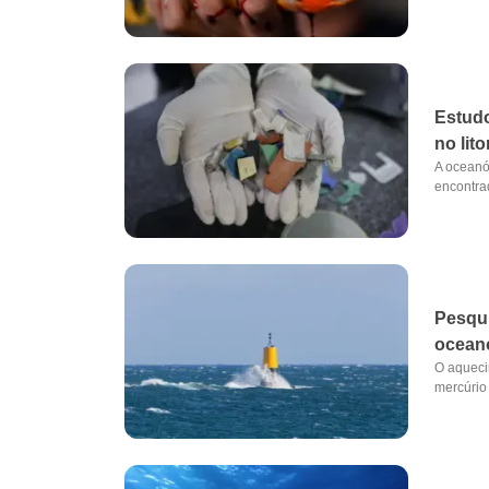
Estudo
no lit
A oceanó
encontrad
Pesqui
ocean
O aqueci
mercúrio 