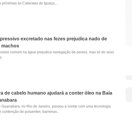
 próximas às Cataratas do Iguaçu,...
pressivo excretado nas fezes prejudica nado de
s machos
essivo comum na água prejudica navegação de peixes, mas só do sexo
o
ra de cabelo humano ajudará a conter óleo na Baía
anabara
e Guanabara, no Rio de Janeiro, passou a contar com uma tecnologia
e contenção de poluentes: barreiras...