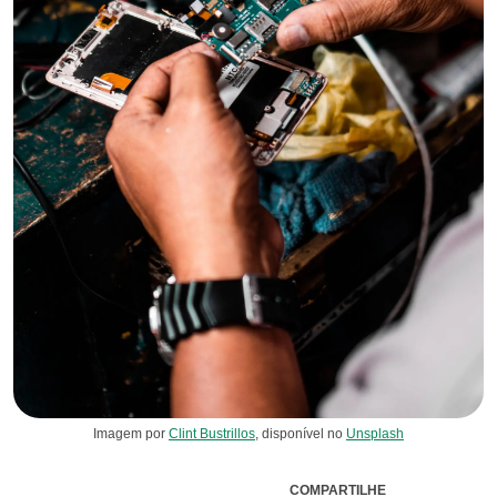
Imagem por
Clint Bustrillos
, disponível no
Unsplash
COMPARTILHE