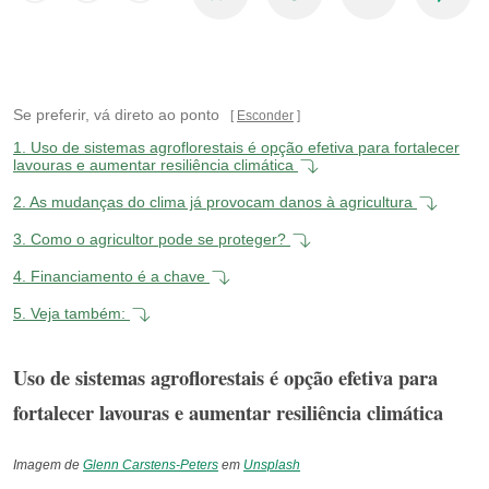
Se preferir, vá direto ao ponto
Esconder
1.
Uso de sistemas agroflorestais é opção efetiva para fortalecer
lavouras e aumentar resiliência climática
2.
As mudanças do clima já provocam danos à agricultura
3.
Como o agricultor pode se proteger?
4.
Financiamento é a chave
5.
Veja também:
Uso de sistemas agroflorestais é opção efetiva para
fortalecer lavouras e aumentar resiliência climática
Imagem de
Glenn Carstens-Peters
em
Unsplash