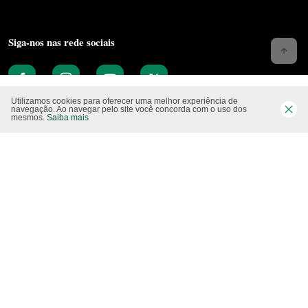
Siga-nos nas rede sociais
Utilizamos cookies para oferecer uma melhor experiência de
navegação. Ao navegar pelo site você concorda com o uso dos
mesmos.
Saiba mais
Website CO2 neutro
Modo claro
Epartners Empreendimentos Integrados Ltda Me.