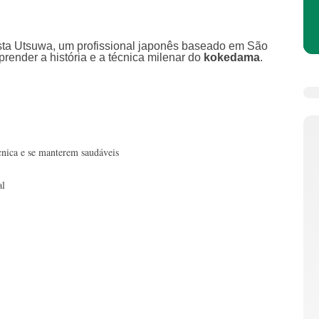
nista Utsuwa, um profissional japonês baseado em São
render a história e a técnica milenar do
kokedama
.
cnica e se manterem saudáveis
al