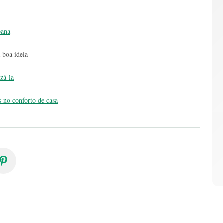
bana
 boa ideia
zá-la
s no conforto de casa