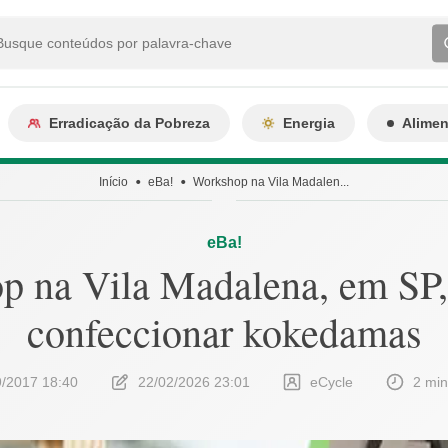
Erradicação da Pobreza
Energia
Alime
Início
eBa!
Workshop na Vila Madalen...
eBa!
 na Vila Madalena, em SP,
confeccionar kokedamas
9/2017 18:40
22/02/2026 23:01
eCycle
2 min