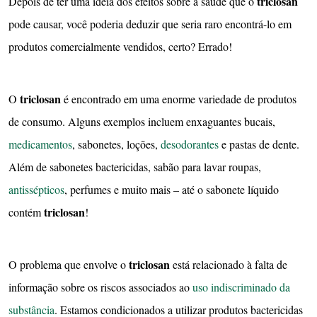
triclosan
Depois de ter uma ideia dos efeitos sobre a saúde que o
pode causar, você poderia deduzir que seria raro encontrá-lo em
produtos comercialmente vendidos, certo? Errado!
triclosan
O
é encontrado em uma enorme variedade de produtos
de consumo. Alguns exemplos incluem enxaguantes bucais,
medicamentos
, sabonetes, loções,
desodorantes
e pastas de dente.
Além de sabonetes bactericidas, sabão para lavar roupas,
antissépticos
, perfumes e muito mais – até o sabonete líquido
triclosan
contém
!
triclosan
O problema que envolve o
está relacionado à falta de
informação sobre os riscos associados ao
uso indiscriminado da
substância
. Estamos condicionados a utilizar produtos bactericidas