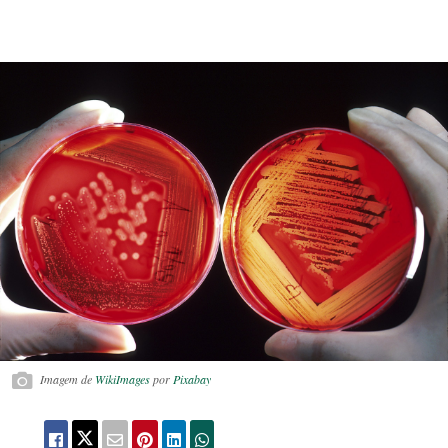
Imagem de
WikiImages
por
Pixabay