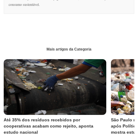
consumo sustentável.
Mais artigos da Categoria
Até 35% dos resíduos recebidos por 
São Paulo re
cooperativas acabam como rejeito, aponta 
após Polític
estudo nacional
mostra estu