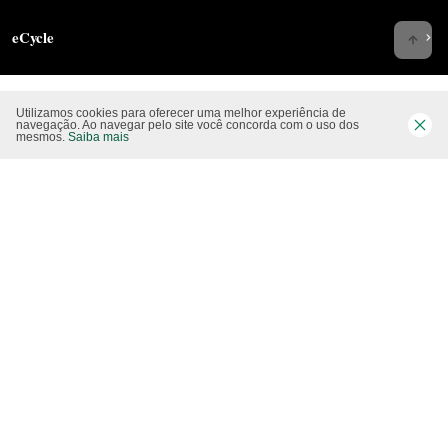
eCycle
Utilizamos cookies para oferecer uma melhor experiência de
Siga-nos nas rede sociais
navegação. Ao navegar pelo site você concorda com o uso dos
mesmos.
Saiba mais
Website CO2 neutro
Modo claro