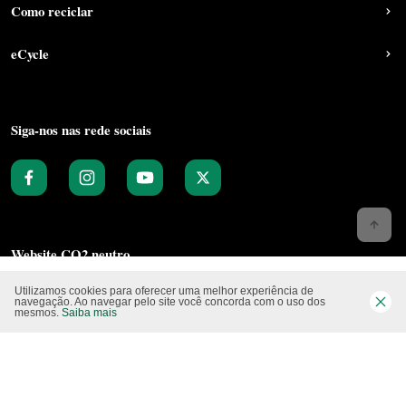
Como reciclar
eCycle
Siga-nos nas rede sociais
Website CO2 neutro
Utilizamos cookies para oferecer uma melhor experiência de
navegação. Ao navegar pelo site você concorda com o uso dos
mesmos.
Saiba mais
Modo claro