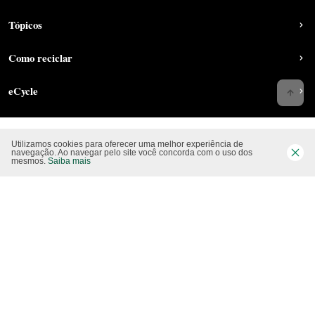
Tópicos
Como reciclar
eCycle
Utilizamos cookies para oferecer uma melhor experiência de
Siga-nos nas rede sociais
navegação. Ao navegar pelo site você concorda com o uso dos
mesmos.
Saiba mais
Website CO2 neutro