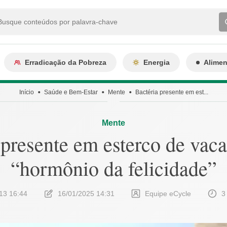
Erradicação da Pobreza
Energia
Alime
Início
Saúde e Bem-Estar
Mente
Bactéria presente em est...
Mente
 presente em esterco de vaca
“hormônio da felicidade”
13 16:44
16/01/2025 14:31
Equipe eCycle
3