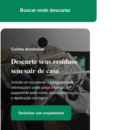
Buscar onde descartar
Coleta s
Coleta domiciliar
Seu 
Descarte seus resíduos
não t
sem sair de casa
selet
Solicite um orçamento e enviaremos as
A coleta 
informações sobre preço e formas de
a cada di
pagamento para coleta, descaracterização
principal
e destinação ecológica
as estima
de resídu
Solicitar um orçamento
Soli