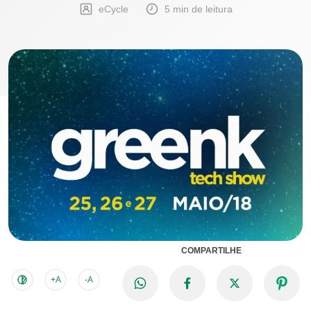
eCycle
5 min de leitura
COMPARTILHE
+A
-A