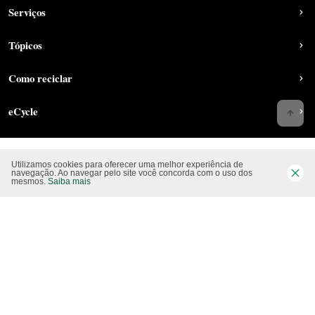
Serviços
Tópicos
Como reciclar
eCycle
Utilizamos cookies para oferecer uma melhor experiência de
Siga-nos nas rede sociais
navegação. Ao navegar pelo site você concorda com o uso dos
mesmos.
Saiba mais
Website CO2 neutro