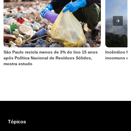
São Paulo recicla menos de 3% do lixo 15 anos 
Incêndios fl
após Política Nacional de Resíduos Sólidos, 
incomuns em
mostra estudo
Tópicos