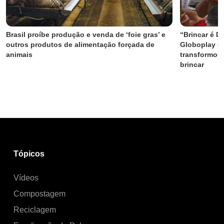
Brasil proíbe produção e venda de ‘foie gras’ e 
“Brincar é Di
outros produtos de alimentação forçada de 
Globoplay e
animais
transformou 
brincar
Tópicos
Vídeos
Compostagem
Reciclagem