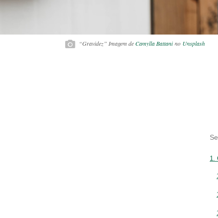
“Gravidez” Imagem de
Camylla Battani
no
Unsplash
Se
1.