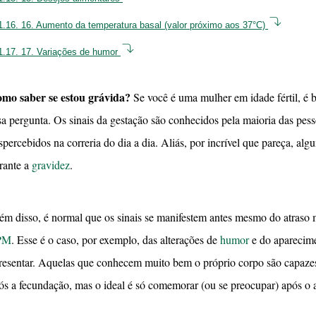
1.16.
16. Aumento da temperatura basal (valor próximo aos 37°C)
1.17.
17. Variações de humor
mo saber se estou grávida?
Se você é uma mulher em idade fértil, é b
sa pergunta. Os sinais da gestação são conhecidos pela maioria das pe
spercebidos na correria do dia a dia. Aliás, por incrível que pareça, 
rante a
gravidez
.
ém disso, é normal que os sinais se manifestem antes mesmo do atraso 
PM
. Esse é o caso, por exemplo, das alterações de
humor
e do aparecim
resentar. Aquelas que conhecem muito bem o próprio corpo são capazes 
ós a fecundação, mas o ideal é só comemorar (ou se preocupar) após o 