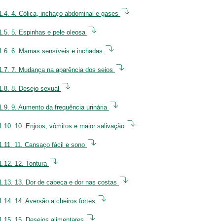
1.4.
4. Cólica, inchaço abdominal e gases
1.5.
5. Espinhas e pele oleosa
1.6.
6. Mamas sensíveis e inchadas
1.7.
7. Mudança na aparência dos seios
1.8.
8. Desejo sexual
1.9.
9. Aumento da frequência urinária
1.10.
10. Enjoos, vômitos e maior salivação
1.11.
11. Cansaço fácil e sono
1.12.
12. Tontura
1.13.
13. Dor de cabeça e dor nas costas
1.14.
14. Aversão a cheiros fortes
1.15.
15. Desejos alimentares