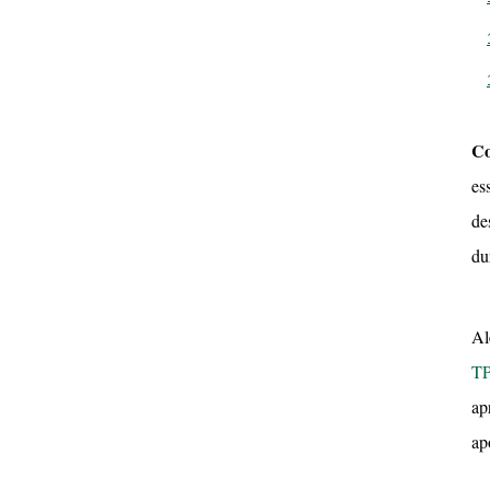
Co
es
de
du
Al
T
ap
ap