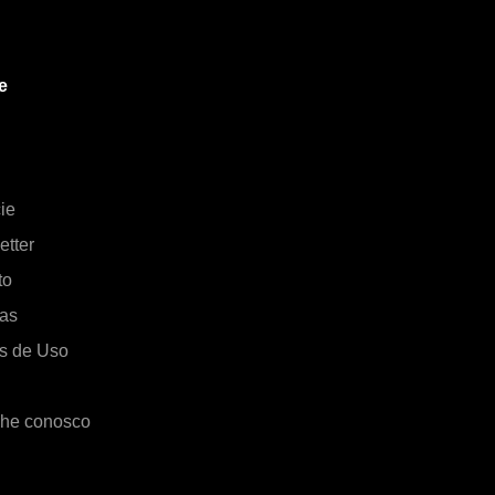
e
ie
etter
to
cas
s de Uso
lhe conosco