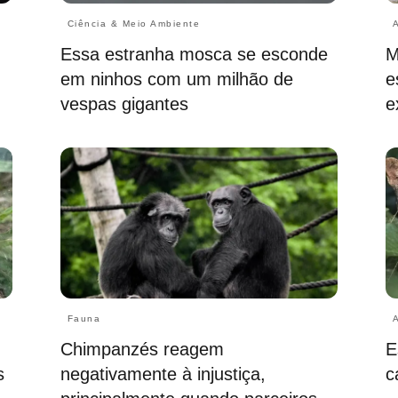
Ciência & Meio Ambiente
Essa estranha mosca se esconde
M
em ninhos com um milhão de
e
vespas gigantes
e
Fauna
Chimpanzés reagem
E
s
negativamente à injustiça,
c