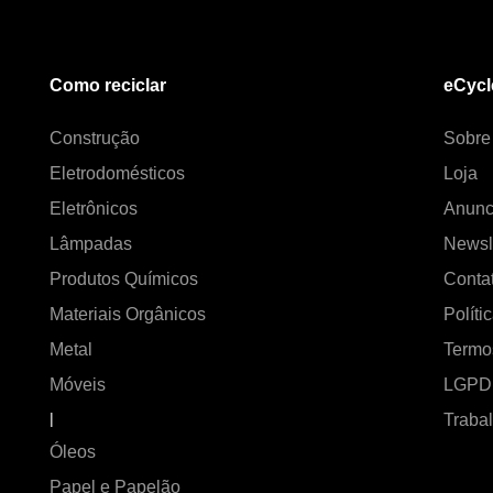
Como reciclar
eCycl
Construção
Sobre
Eletrodomésticos
Loja
Eletrônicos
Anunc
Lâmpadas
Newsl
Produtos Químicos
Conta
Materiais Orgânicos
Políti
Metal
Termo
Móveis
LGPD
|
Traba
Óleos
Papel e Papelão