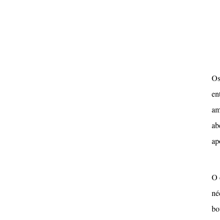
Os
en
am
ab
ap
O 
né
bo