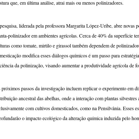
stura que, em última análise, atrai mais ou menos polinizadores.
pesquisa, liderada pela professora Margarita López-Uribe, abre novas p
anta-polinizador em ambientes agrícolas. Cerca de 40% da superfície ter
lturas como tomate, mirtilo e girassol também dependem de polinizado
mesticação modifica esses diálogos químicos é um passo para estratég
iciência da polinização, visando aumentar a produtividade agrícola de fo
 próximos passos da investigação incluem replicar o experimento em dife
stribuição ancestral das abelhas, onde a interação com plantas silvestre
clusivamente com cultivos domesticados, como na Pensilvânia. Esses est
rofundarão o impacto ecológico da alteração química induzida pelo h