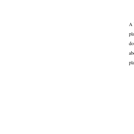
A 
pl
do
ab
pl