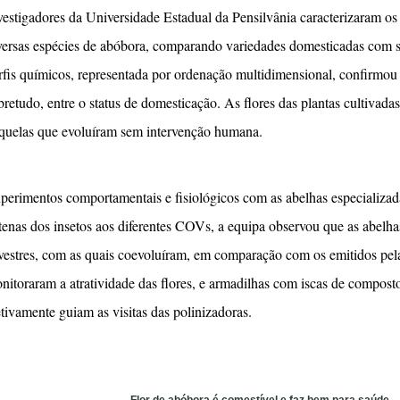
vestigadores da Universidade Estadual da Pensilvânia caracterizaram o
versas espécies de abóbora, comparando variedades domesticadas com suas
rfis químicos, representada por ordenação multidimensional, confirmou
bretudo, entre o status de domesticação. As flores das plantas cultivada
quelas que evoluíram sem intervenção humana.
perimentos comportamentais e fisiológicos com as abelhas especializa
tenas dos insetos aos diferentes COVs, a equipa observou que as abelha
lvestres, com as quais coevoluíram, em comparação com os emitidos pel
nitoraram a atratividade das flores, e armadilhas com iscas de compost
etivamente guiam as visitas das polinizadoras.