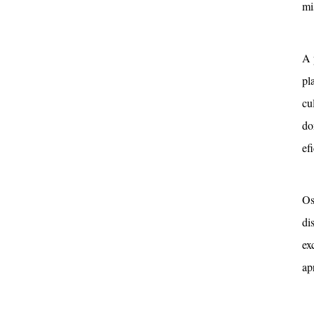
mi
A 
pl
cu
do
ef
Os
di
ex
ap