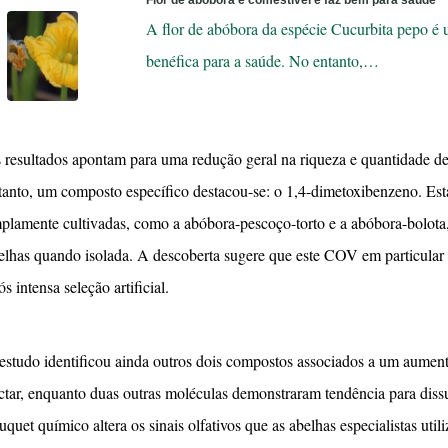
Flor de abóbora é comestível e faz bem para saúde
A flor de abóbora da espécie Cucurbita pepo é 
benéfica para a saúde. No entanto,…
 resultados apontam para uma redução geral na riqueza e quantidade de
tanto, um composto específico destacou-se: o 1,4-dimetoxibenzeno. Est
plamente cultivadas, como a abóbora-pescoço-torto e a abóbora-bolota
elhas quando isolada. A descoberta sugere que este COV em particula
ós intensa seleção artificial.
estudo identificou ainda outros dois compostos associados a um aument
ctar, enquanto duas outras moléculas demonstraram tendência para di
uquet químico altera os sinais olfativos que as abelhas especialistas uti