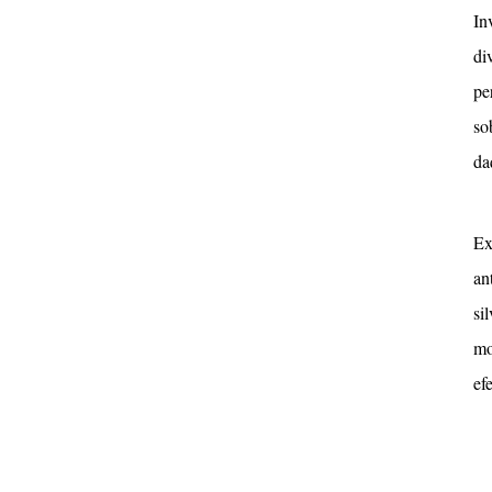
In
di
pe
so
da
Ex
an
si
mo
ef