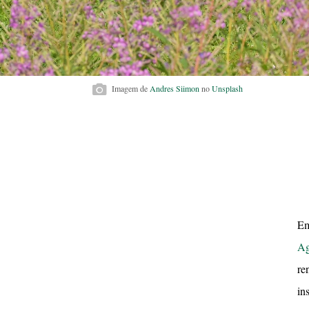
Imagem de
Andres Siimon
no
Unsplash
Em
Ag
re
in