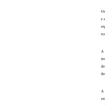
Os
e 
ex
ec
A 
in
de
de
A 
em