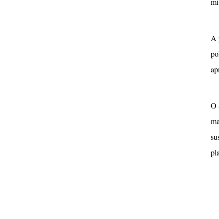
mi
A 
po
ap
O 
ma
su
pl