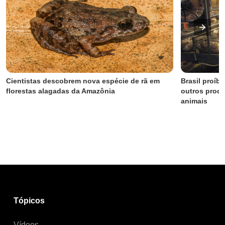
Cientistas descobrem nova espécie de rã em 
Brasil proíbe
florestas alagadas da Amazônia
outros produ
animais
Tópicos
Vídeos