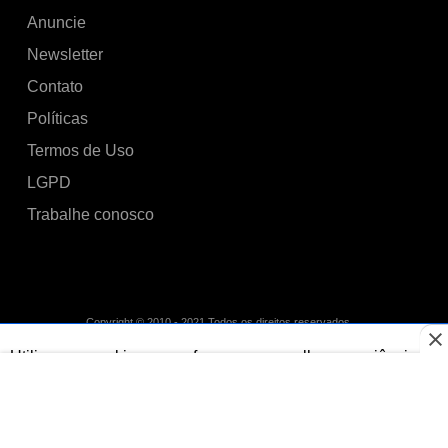
Anuncie
Newsletter
Contato
Políticas
Termos de Uso
LGPD
Trabalhe conosco
Copyright © 2010 - 2021 Todos os direitos reservados.
Utilizamos cookies para oferecer uma melhor experiência de
navegação. Ao navegar pelo site você concorda com o uso
dos mesmos.
Saiba mais
Aceitar