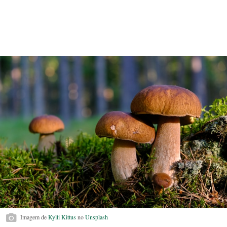
Imagem de
Kylli Kittus
no
Unsplash