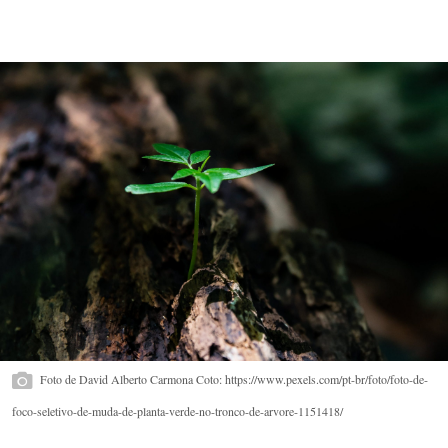
Foto de David Alberto Carmona Coto: https://www.pexels.com/pt-br/foto/foto-de-
foco-seletivo-de-muda-de-planta-verde-no-tronco-de-arvore-1151418/