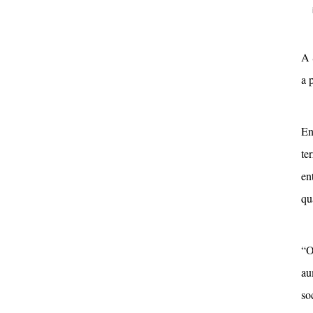
A 
a 
En
te
en
qu
“O
au
so