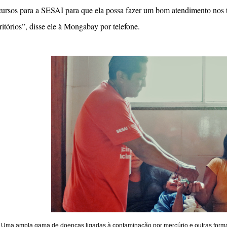
cursos para a SESAI para que ela possa fazer um bom atendimento nos ter
rritórios”, disse ele à Mongabay por telefone.
Uma ampla gama de doenças ligadas à contaminação por mercúrio e outras forma