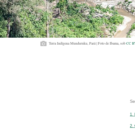
Terra Indígena Munduruku, Pará | Foto de Ibama, sob
CC B
Se
1.
2.