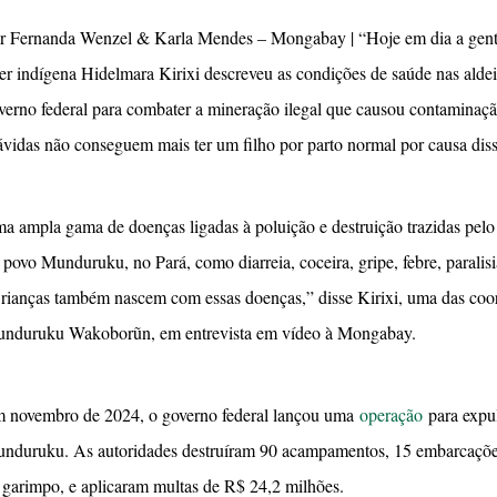
r Fernanda Wenzel & Karla Mendes – Mongabay | “Hoje em dia a gente 
der indígena Hidelmara Kirixi descreveu as condições de saúde nas ald
verno federal para combater a mineração ilegal que causou contaminaç
ávidas não conseguem mais ter um filho por parto normal por causa dis
a ampla gama de doenças ligadas à poluição e destruição trazidas pelo 
 povo Munduruku, no Pará, como diarreia, coceira, gripe, febre, paralisia
rianças também nascem com essas doenças,” disse Kirixi, uma das co
nduruku Wakoborũn, em entrevista em vídeo à Mongabay.
 novembro de 2024, o governo federal lançou uma
operação
para expul
nduruku. As autoridades destruíram 90 acampamentos, 15 embarcações
 garimpo, e aplicaram multas de R$ 24,2 milhões.