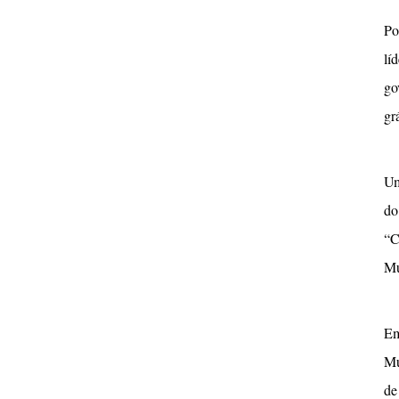
Po
lí
go
gr
Um
do
“C
Mu
Em
Mu
de