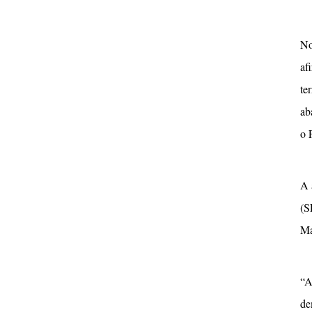
No
af
te
ab
o 
A 
(S
Ma
“A
de