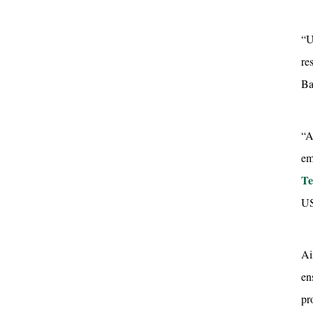
“U
re
Ba
“A
em
Te
US
Ai
en
pr