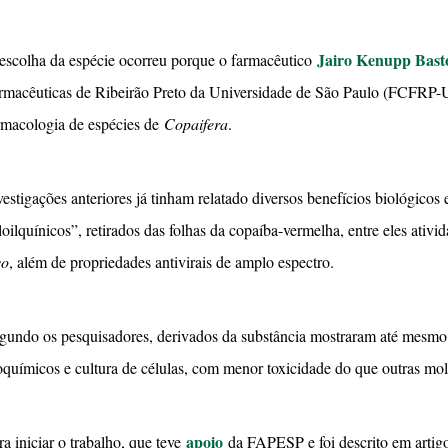
Jairo Kenupp Bast
escolha da espécie ocorreu porque o farmacêutico
rmacêuticas de Ribeirão Preto da Universidade de São Paulo (FCFRP-U
rmacologia de espécies de
Copaifera
.
vestigações anteriores já tinham relatado diversos benefícios biológico
loilquínicos”, retirados das folhas da copaíba-vermelha, entre eles ativ
vo
, além de propriedades antivirais de amplo espectro.
gundo os pesquisadores, derivados da substância mostraram até mesmo i
oquímicos e cultura de células, com menor toxicidade do que outras molé
apoio
ra iniciar o trabalho, que teve
da FAPESP e foi descrito em arti