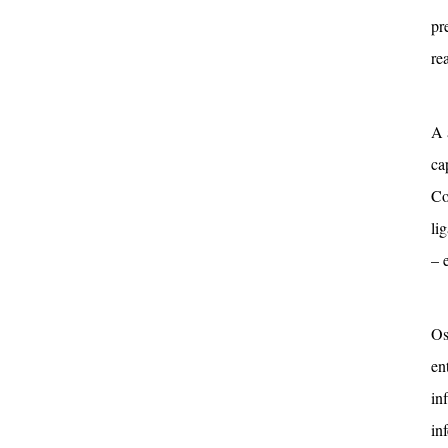
pr
re
A 
ca
Co
li
– 
Os
en
in
in