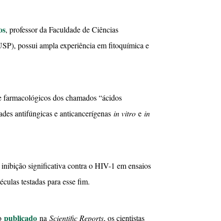
os
, professor da Faculdade de Ciências
SP), possui ampla experiência em fitoquímica e
s e farmacológicos dos chamados “ácidos
idades antifúngicas e anticancerígenas
in vitro
e
in
nibição significativa contra o HIV-1 em ensaios
culas testadas para esse fim.
publicado
go
na
Scientific Reports
, os cientistas