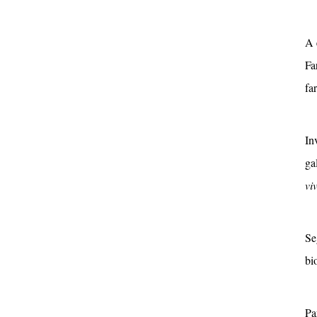
A 
Fa
fa
In
ga
vi
Se
bi
Pa