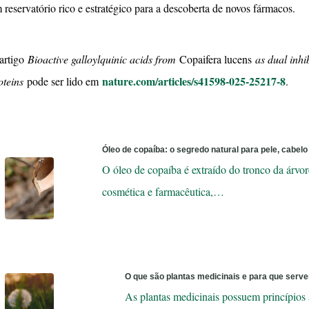
 reservatório rico e estratégico para a descoberta de novos fármacos.
artigo
Bioactive galloylquinic acids from
Copaifera lucens
as dual inh
nature.com/articles/s41598-025-25217-8
oteins
pode ser lido em
.
Óleo de copaíba: o segredo natural para pele, cabelo
O óleo de copaíba é extraído do tronco da árvore
cosmética e farmacêutica,…
O que são plantas medicinais e para que serv
As plantas medicinais possuem princípios 