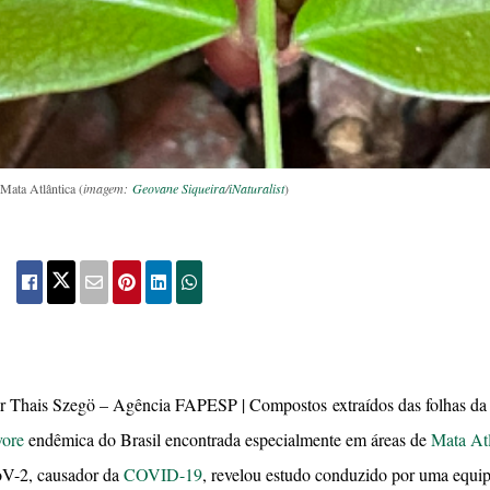
Mata Atlântica (
imagem:
Geovane Siqueira
/
iNaturalist
)
r Thais Szegö – Agência FAPESP | Compostos extraídos das folhas da 
vore
endêmica do Brasil encontrada especialmente em áreas de
Mata Atl
V-2, causador da
COVID-19
, revelou estudo conduzido por uma equipe