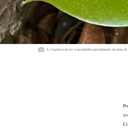
A
Copaifera lucens
é encontrada especialmente em áreas de 
Po
ár
Co