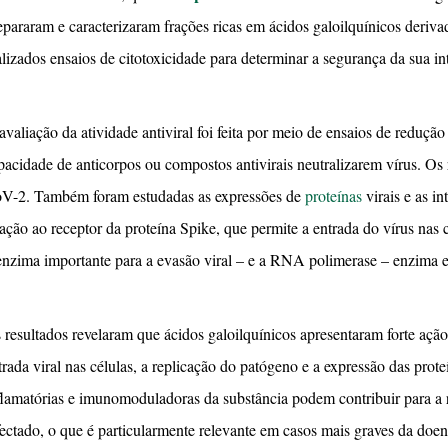
epararam e caracterizaram frações ricas em ácidos galoilquínicos deriva
alizados ensaios de citotoxicidade para determinar a segurança da sua i
avaliação da atividade antiviral foi feita por meio de ensaios de reduçã
pacidade de anticorpos ou compostos antivirais neutralizarem vírus. Os
V-2. Também foram estudadas as expressões de
proteínas
virais e as 
gação ao receptor da proteína Spike, que permite a entrada do vírus nas
enzima importante para a evasão viral – e a RNA polimerase – enzima e
 resultados revelaram que ácidos galoilquínicos apresentaram forte ação
trada viral nas células, a replicação do patógeno e a expressão das proteí
flamatórias e imunomoduladoras da substância podem contribuir para a 
fectado, o que é particularmente relevante em casos mais graves da doen