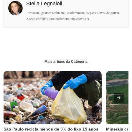
Stella Legnaioli
Jornalista, gestora ambiental, ecofeminista, vegana e livre de glúten.
Aceito convites para morar em uma ecovila :)
Mais artigos da Categoria
São Paulo recicla menos de 3% do lixo 15 anos 
Minerais crít