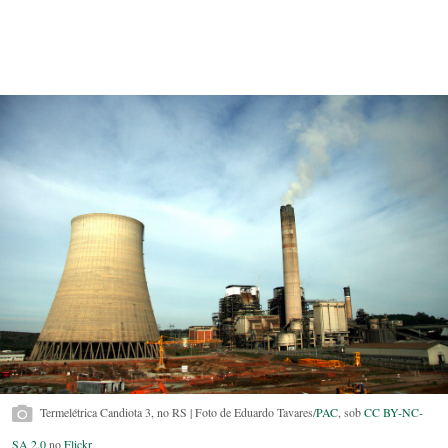
Termelétrica Candiota 3, no RS | Foto de Eduardo Tavares/
PAC
, sob
CC BY-NC-
SA 2.0
no
Flickr