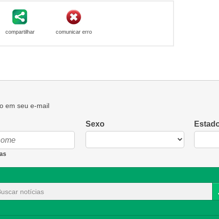
compartilhar
comunicar erro
o em seu e-mail
Sexo
Estad
as