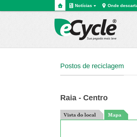
Home
Notícias
Onde descart
eCycle
Postos de reciclagem
Raia - Centro