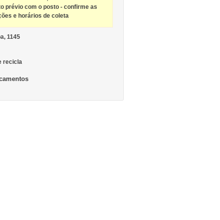
to prévio com o posto - confirme as
ções e horários de coleta
ba, 1145
e recicla
camentos