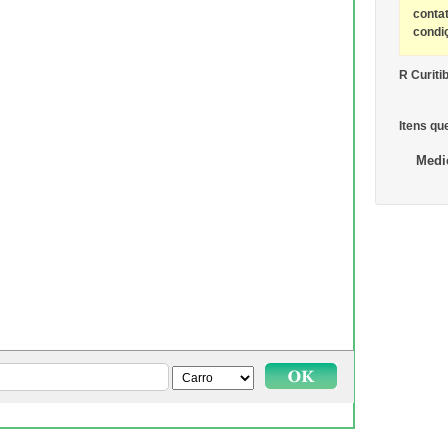
conta
condi
R Curiti
Itens qu
Medi