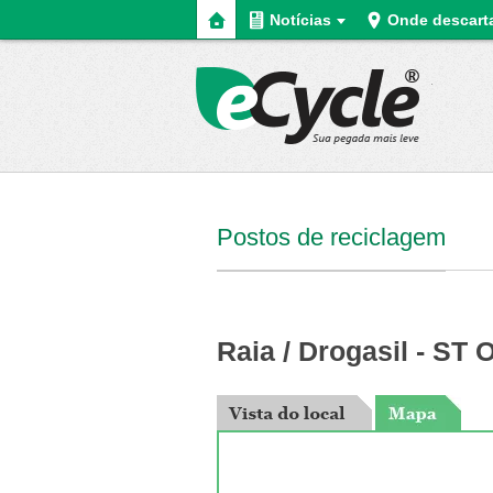
Home
Notícias
Onde descart
eCycle
Postos de reciclagem
Raia / Drogasil - ST 