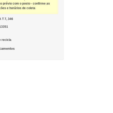
to prévio com o posto - confirme as
ções e horários de coleta
 T 7, 346
513351
e recicla
camentos