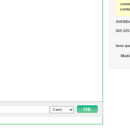
conta
condi
AVENIDA
(62) 32
Itens qu
Medi