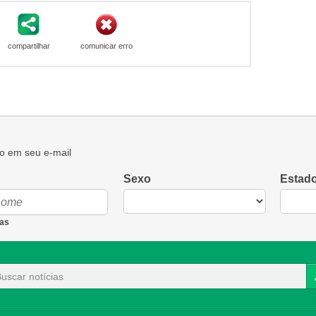
compartilhar
comunicar erro
o em seu e-mail
Sexo
Estad
as