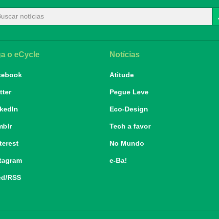
ga o eCycle
Notícias
cebook
Atitude
tter
Pegue Leve
kedIn
Eco-Design
mblr
Tech a favor
terest
No Mundo
tagram
e-Ba!
ed/RSS