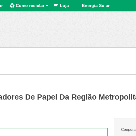
ar
Como reciclar
Loja
Energia Solar
adores De Papel Da Região Metropoli
Cooperat