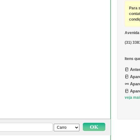
Para 
conta
condi
Avenida
(31) 338
Itens qu
Ante
Apar
Apare
Apare
veja mai