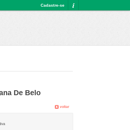
Cadastre-se
Informações
tana De Belo
voltar
iva