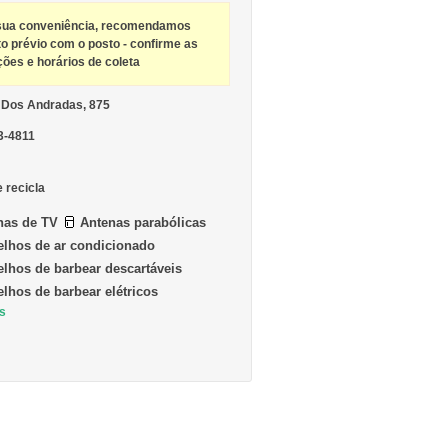
sua conveniência, recomendamos
to prévio com o posto - confirme as
ções e horários de coleta
 Dos Andradas, 875
3-4811
e recicla
nas de TV
Antenas parabólicas
elhos de ar condicionado
lhos de barbear descartáveis
lhos de barbear elétricos
s