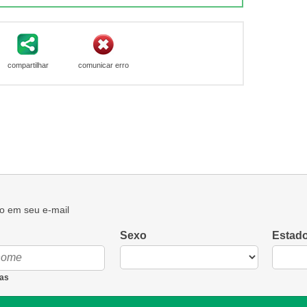
compartilhar
comunicar erro
o em seu e-mail
Sexo
Estad
as