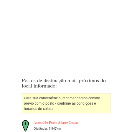
Postos de destinação mais próximos do
local informado:
Para sua conveniência, recomendamos contato
prévio com o posto - confirme as condições e
horários de coleta
Atacadão Porto Alegre Ceasa
Distância: 7.947km