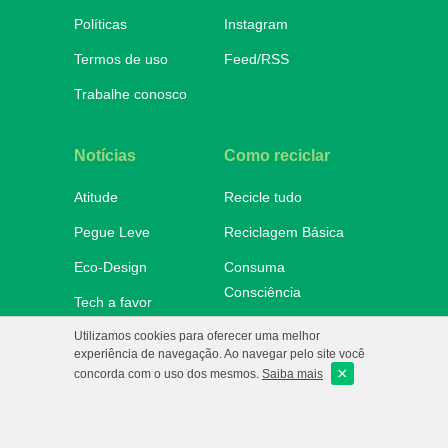
Políticas
Instagram
Termos de uso
Feed/RSS
Trabalhe conosco
Notícias
Como reciclar
Atitude
Recicle tudo
Pegue Leve
Reciclagem Básica
Eco-Design
Consuma
Consciência
Tech a favor
Onde descartar
Utilizamos cookies para oferecer uma melhor
No Mundo
experiência de navegação. Ao navegar pelo site você
×
e-Ba!
concorda com o uso dos mesmos.
Saiba mais
eCycle