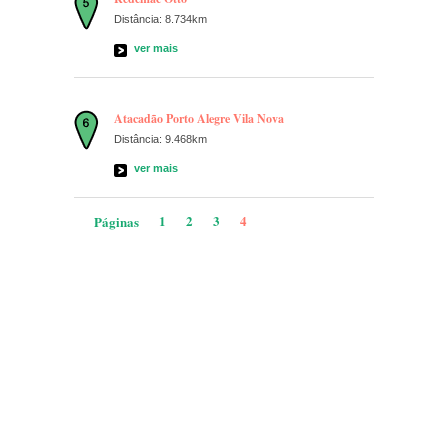
Distância: 8.734km
ver mais
Atacadão Porto Alegre Vila Nova
Distância: 9.468km
ver mais
1
2
3
4
Páginas