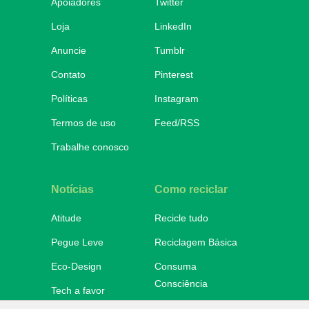
Apoiadores
Twitter
Loja
LinkedIn
Anuncie
Tumblr
Contato
Pinterest
Políticas
Instagram
Termos de uso
Feed/RSS
Trabalhe conosco
Notícias
Como reciclar
Atitude
Recicle tudo
Pegue Leve
Reciclagem Básica
Eco-Design
Consuma
Consciência
Tech a favor
Onde descartar