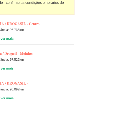
 - confirme as condições e horários de
IA / DROGASIL - Centro
tância: 96.736km
ver mais
a / Drogasil - Moinhos
tância: 97.522km
ver mais
IA / DROGASIL -
tância: 98.097km
ver mais