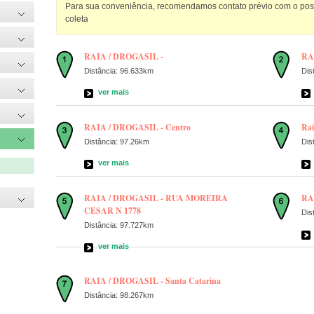
Para sua conveniência, recomendamos contato prévio com o posto
coleta
RAIA / DROGASIL -
RA
Distância: 96.633km
Dis
ver mais
RAIA / DROGASIL - Centro
Rai
Distância: 97.26km
Dis
ver mais
RAIA / DROGASIL - RUA MOREIRA
RA
CESAR N 1778
Dis
Distância: 97.727km
ver mais
RAIA / DROGASIL - Santa Catarina
Distância: 98.267km