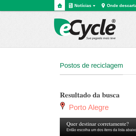
Home
Notícias
Onde descart
eCycle
Postos de reciclagem
Resultado da busca
Porto Alegre
Quer destinar corretamente?
Então escolha um dos itens da lista abaix