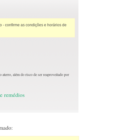
 - confirme as condições e horários de
 aterro, além do risco de ser reaproveitado por
de remédios
rmado: