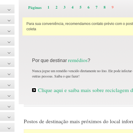
1
2
3
4
5
6
7
8
9
Páginas
Para sua conveniência, recomendamos contato prévio com o posto
coleta
remédios
Por que destinar
?
Nunca jogue um remédio vencido diretamente no lixo. Ele pode infectar o
outras pessoas. Saiba o que fazer!
Clique aqui e saiba mais sobre reciclagem 
Postos de destinação mais próximos do local info