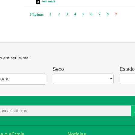
ver mais
1
2
3
4
5
6
7
8
9
Páginas
o em seu e-mail
Sexo
Estado
ga o eCycle
Notícias