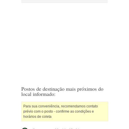
Postos de destinação mais próximos do
local informado:
Para sua conveniência, recomendamos contato
prévio com o posto - confirme as condições e
horários de coleta