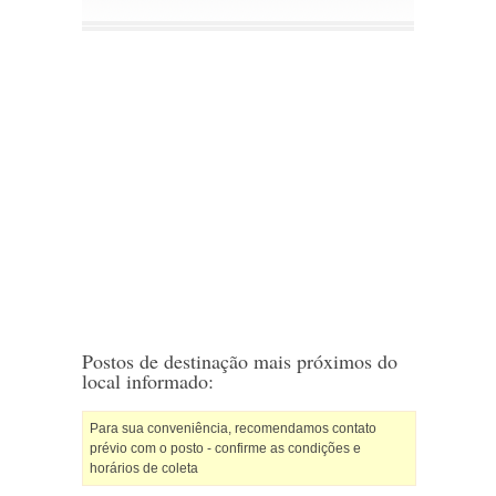
Postos de destinação mais próximos do
local informado:
Para sua conveniência, recomendamos contato
prévio com o posto - confirme as condições e
horários de coleta