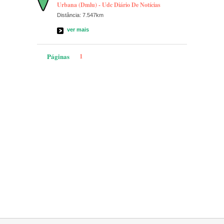
Urbana (Dmlu) - Udc Diário De Notícias
Distância: 7.547km
ver mais
1
Páginas