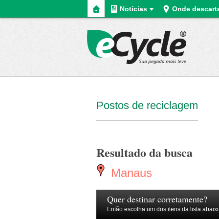
Home
Notícias
Onde descart
eCycle
Postos de reciclagem
Resultado da busca
Manaus
Quer destinar corretamente?
Então escolha um dos itens da lista abaix