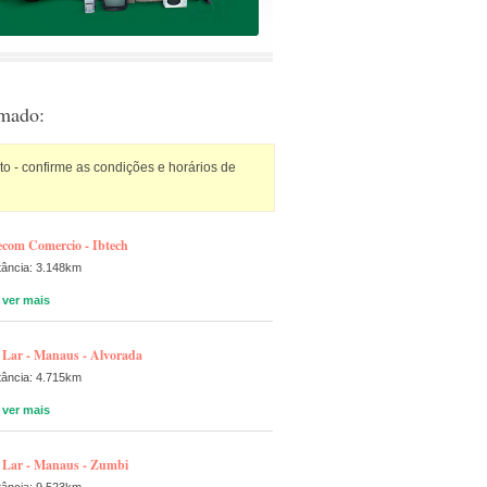
rmado:
 - confirme as condições e horários de
ecom Comercio - Ibtech
tância: 3.148km
ver mais
Lar - Manaus - Alvorada
tância: 4.715km
ver mais
Lar - Manaus - Zumbi
tância: 9.523km