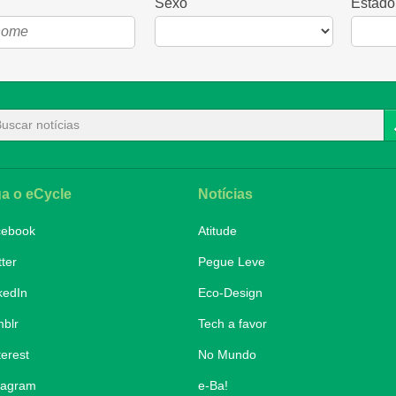
Sexo
Estado
ga o eCycle
Notícias
cebook
Atitude
tter
Pegue Leve
kedIn
Eco-Design
blr
Tech a favor
terest
No Mundo
tagram
e-Ba!