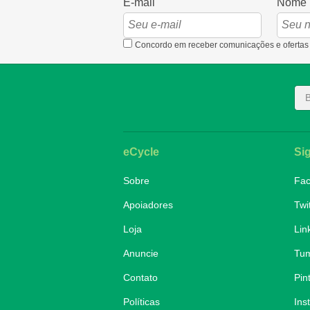
E-mail
Nome
Concordo em receber comunicações e ofertas
eCycle
Si
Sobre
Fa
Apoiadores
Twi
Loja
Lin
Anuncie
Tum
Contato
Pin
Políticas
Ins