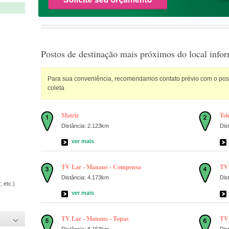
Postos de destinação mais próximos do local info
Para sua conveniência, recomendamos contato prévio com o posto
coleta
Matriz
Tel
Distância: 2.123km
Dis
ver mais
TV Lar - Manaus - Compensa
TV 
Distância: 4.173km
Dis
, etc.)
ver mais
TV Lar - Manaus - Topas
TV 
Distância: 8.153km
Dis