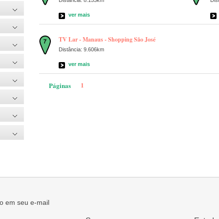
ver mais
TV Lar - Manaus - Shopping São José
Distância: 9.606km
ver mais
1
Páginas
o em seu e-mail