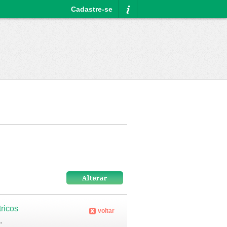
Cadastre-se
Informações
tricos
voltar
m
.