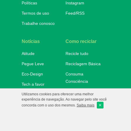
Políticas
Instagram
Termos de uso
Feed/RSS
Trabalhe conosco
Notícias
Como reciclar
Atitude
Recicle tudo
Pegue Leve
Reciclagem Básica
Eco-Design
Consuma
Consciência
Tech a favor
Onde descartar
Utilizamos cookies para oferecer uma melhor
No Mundo
experiência de navegação. Ao navegar pelo site você
×
e-Ba!
concorda com o uso dos mesmos.
Saiba mais
eCycle
Copyright 2010/2026 - Todos os