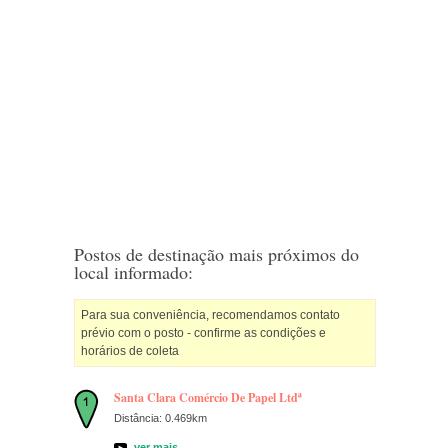
Postos de destinação mais próximos do
local informado:
Para sua conveniência, recomendamos contato
prévio com o posto - confirme as condições e
horários de coleta
Santa Clara Comércio De Papel Ltdª
Distância: 0.469km
ver mais