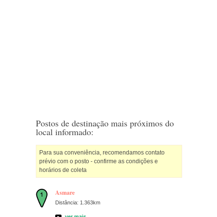
Postos de destinação mais próximos do
local informado:
Para sua conveniência, recomendamos contato
prévio com o posto - confirme as condições e
horários de coleta
Asmare
Distância: 1.363km
ver mais