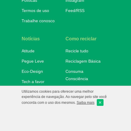
Políticas
Instagram
Termos de uso
Feed/RSS
Trabalhe conosco
Notícias
Como reciclar
Atitude
Recicle tudo
Pegue Leve
Reciclagem Básica
Eco-Design
Consuma
Consciência
Tech a favor
Onde descartar
Utilizamos cookies para oferecer uma melhor
No Mundo
experiência de navegação. Ao navegar pelo site você
×
e-Ba!
concorda com o uso dos mesmos.
Saiba mais
eCycle
Copyright 2010/2026 - Todos os
direitos reservados