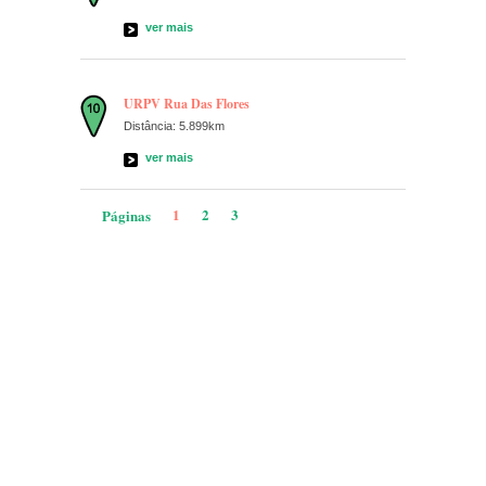
ver mais
URPV Rua Das Flores
Distância: 5.899km
ver mais
1
2
3
Páginas