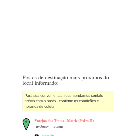
Postos de destinação mais próximos do
local informado:
Para sua conveniência, recomendamos contato
prévio com o posto - confirme as condições e
horários de coleta
Varejão das Tintas - Matriz (Pedro II)
Distância: 1.334km
ver mais