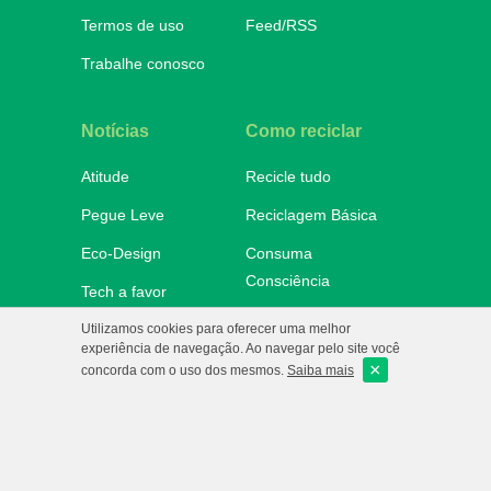
Termos de uso
Feed/RSS
Trabalhe conosco
Notícias
Como reciclar
Atitude
Recicle tudo
Pegue Leve
Reciclagem Básica
Eco-Design
Consuma
Consciência
Tech a favor
Onde descartar
Utilizamos cookies para oferecer uma melhor
No Mundo
experiência de navegação. Ao navegar pelo site você
×
e-Ba!
concorda com o uso dos mesmos.
Saiba mais
eCycle
Copyright 2010/2026 - Todos os
direitos reservados