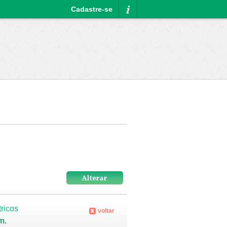
Cadastre-se
Informações
tricos
voltar
km
.