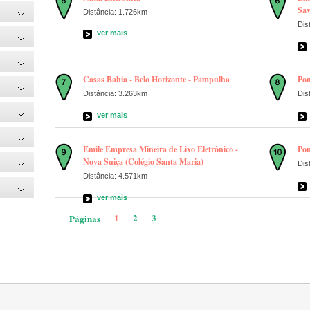
Sav
Distância: 1.726km
Dis
ver mais
Casas Bahia - Belo Horizonte - Pampulha
Pon
Distância: 3.263km
Dis
ver mais
Emile Empresa Mineira de Lixo Eletrônico -
Pon
Nova Suiça (Colégio Santa Maria)
Dis
Distância: 4.571km
ver mais
1
2
3
Páginas