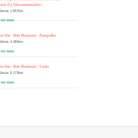
assi (Lj Telecomunicações)
tância: 1.857km
ver mais
to frio - Belo Horizonte - Pampulha
tância: 4.383km
ver mais
to frio - Belo Horizonte - União
tância: 5.173km
ver mais