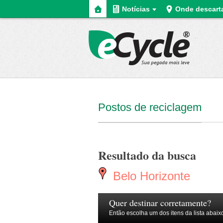
Home
Notícias
Onde descart
eCycle
Postos de reciclagem
Resultado da busca
Belo Horizonte
Quer destinar corretamente?
Então escolha um dos itens da lista abaix