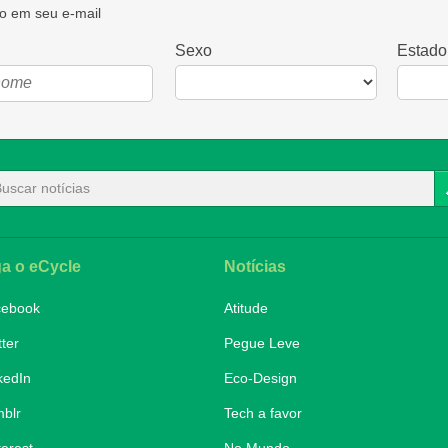
o em seu e-mail
Sexo
Estado
ga o eCycle
Notícias
cebook
Atitude
tter
Pegue Leve
kedIn
Eco-Design
blr
Tech a favor
terest
No Mundo