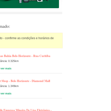
rmado:
 - confirme as condições e horários de
as Bahia Belo Horizonte - Rua Curitiba
tância: 0.325km
ver mais
t Shop - Belo Horizonte - Diamond Mall
tância: 1.349km
ver mais
le Empresa Mineira De Lixo Eletrônico -