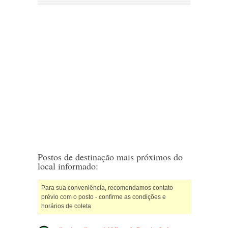
Postos de destinação mais próximos do
local informado:
Para sua conveniência, recomendamos contato
prévio com o posto - confirme as condições e
horários de coleta