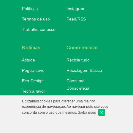
Políticas
Instagram
Termos de uso
Feed/RSS
Trabalhe conosco
Notícias
Como reciclar
Atitude
Recicle tudo
Pegue Leve
Reciclagem Básica
Eco-Design
Consuma
Consciência
Tech a favor
Onde descartar
Utilizamos cookies para oferecer uma melhor
No Mundo
experiência de navegação. Ao navegar pelo site você
×
e-Ba!
concorda com o uso dos mesmos.
Saiba mais